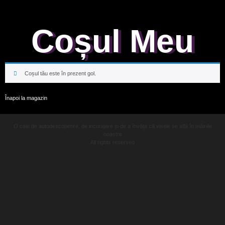
Coșul Meu
Coșul tău este în prezent gol.
Înapoi la magazin
O cale de autodescoperire, de incurajare și de a învăța că visele se află în mâinile
noastre
All rights reserved